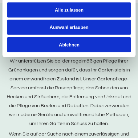
Alle zulassen
Gartenpflege und Instandhaltung in der Nähe
von Bendestorf
Auswahl erlauben
Ein gepflegter Garten trägt maßgeblich zum
Ablehnen
Wohlbefinden bei und erhöht den Wert Ihrer Immobilie.
Wir unterstützen Sie bei der regelmäßigen Pflege Ihrer
Grünanlagen und sorgen dafür, dass Ihr Garten stets in
einem einwandfreien Zustand ist. Unser Gartenpflege-
Service umfasst die Rasenpflege, das Schneiden von
Hecken und Sträuchern, die Entfernung von Unkraut und
die Pflege von Beeten und Rabatten. Dabei verwenden
wir moderne Geräte und umweltfreundliche Methoden,
um Ihren Garten in Schuss zu halten.
Wenn Sie auf der Suche nach einem zuverlässigen und