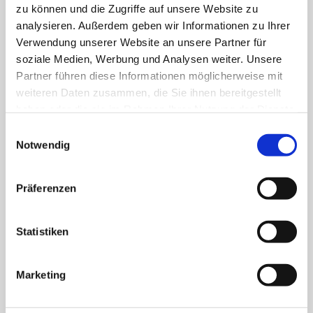
zu können und die Zugriffe auf unsere Website zu
Pflege von Gartenanlagen
analysieren. Außerdem geben wir Informationen zu Ihrer
Hausmeisterservice für Verwaltungsobjekte
Verwendung unserer Website an unsere Partner für
soziale Medien, Werbung und Analysen weiter. Unsere
Einbau von genormten Baufertigteilen (Fenster,
Partner führen diese Informationen möglicherweise mit
Türen, Schränke, Regale, etc.)
weiteren Daten zusammen, die Sie ihnen bereitgestellt
Bodenbelagsarbeiten (Fertigparkett- und
haben oder die sie im Rahmen Ihrer Nutzung der Dienste
Laminatverlegung)
gesammelt haben.
Einwilligungsauswahl
Notwendig
Präferenzen
Statistiken
Marketing