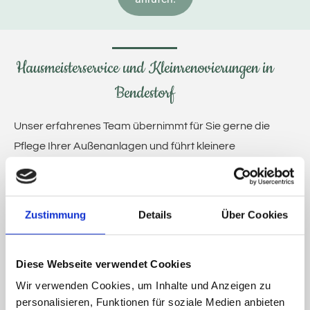
Hausmeisterservice und Kleinrenovierungen in
Bendestorf
Unser erfahrenes Team übernimmt für Sie gerne die
Pflege Ihrer Außenanlagen und führt kleinere
Renovierungsarbeiten durch. Dabei legen wir Wert
auf saubere, zuverlässige und fachkompetente
Arbeit. Unser Hausmeisterservice kümmert sich
Zustimmung
Details
Über Cookies
auch um Verwaltungsobjekte und sorgt für die
fachgerechte Instandhaltung von Gebäuden und
Diese Webseite verwendet Cookies
Außenanlagen.
Wir verwenden Cookies, um Inhalte und Anzeigen zu
Unsere Leistungen im Überblick:
personalisieren, Funktionen für soziale Medien anbieten